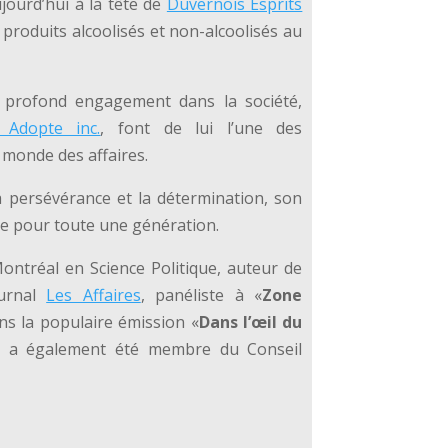
ujourd’hui à la tête de
Duvernois Esprits
 produits alcoolisés et non-alcoolisés au
n profond engagement dans la société,
Adopte inc.
, font de lui l’une des
 monde des affaires.
 la persévérance et la détermination, son
le pour toute une génération.
ontréal en Science Politique, auteur de
ournal
Les Affaires
, panéliste à «
Zone
s la populaire émission «
Dans l’œil du
il a également été membre du Conseil