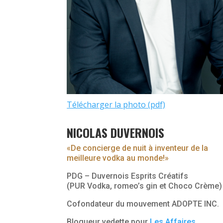
Télécharger la photo (pdf)
NICOLAS DUVERNOIS
«De concierge de nuit à inventeur de la
meilleure vodka au monde!»
PDG – Duvernois Esprits Créatifs
(PUR Vodka, romeo’s gin et Choco Crème)
Cofondateur du mouvement ADOPTE INC.
Blogueur vedette pour
Les Affaires