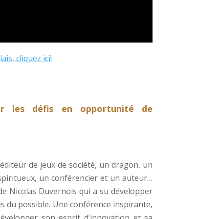
s, cliquez ici!
er les défis en opportunité de
diteur de jeux de société, un dragon, un
piritueux, un conférencier et un auteur…
 de Nicolas Duvernois qui a su développer
es du possible. Une conférence inspirante,
évelopper son esprit d’innovation et sa